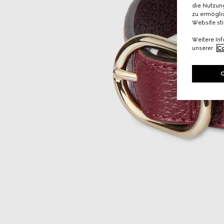
die Nutzung
zu ermöglic
Website st
Weitere In
unserer
Co