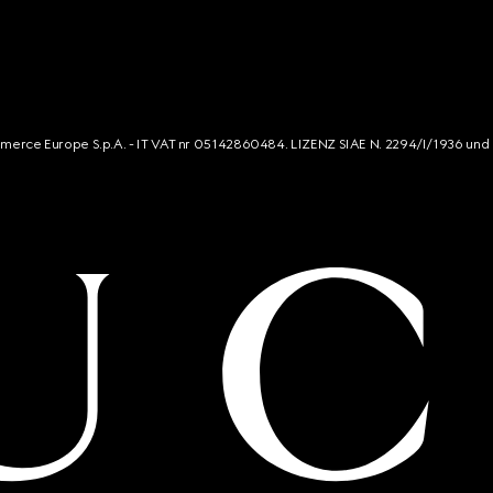
mmerce Europe S.p.A. - IT VAT nr 05142860484. LIZENZ SIAE N. 2294/I/1936 und