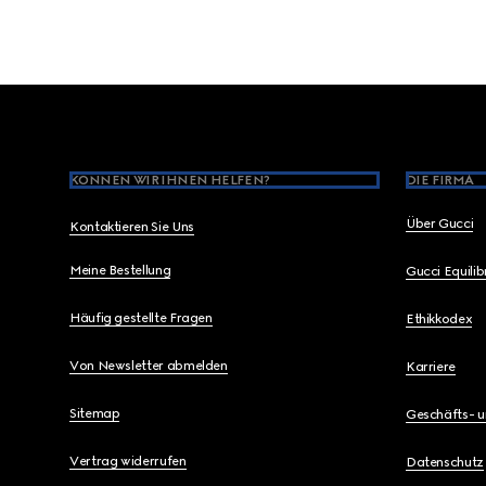
Footer
KÖNNEN WIR IHNEN HELFEN?
DIE FIRMA
Über Gucci
Kontaktieren Sie Uns
Meine Bestellung
Gucci Equili
Häufig gestellte Fragen
Ethikkodex
Von Newsletter abmelden
Karriere
Sitemap
Geschäfts- 
Vertrag widerrufen
Datenschutz