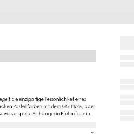
lt die einzigartige Persönlichkeit eines
 rücken Pastellfarben mit dem GG Motiv, aber
owie verspielte Anhänger in Pfotenform in
fertigt und mit einem Gucci Logo-Detail