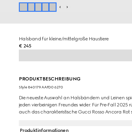
Halsband für kleine/mittelgroße Haustiere
€ 245
PRODUKTBESCHREIBUNG
Style ‎840179 AAFD0 6270
Die neueste Auswahl an Halsbändern und Leinen spiege
jeden vierbeinigen Freundes wider. Für Pre-Fall 2025
auch das charakteristische Gucci Rosso Ancora Rot s
den Fokus. Dieses Haustier-Halsband ist aus Leder ge
versehen.
Produktinformationen