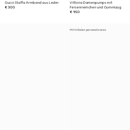
Gucci Staffa Armband aus Leder
Vittoria Damenpumps mit
€ 300
Fersenriemchen und Gummizug
€ 950
Mit Initialen personalisieren