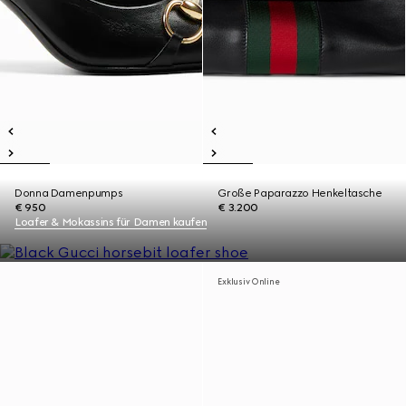
Donna Damenpumps
Große Paparazzo Henkeltasche
€ 950
€ 3.200
Loafer & Mokassins für Damen kaufen
Exklusiv Online