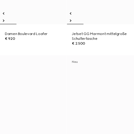
Damen Boulevard Loafer
Jetset GG Marmont mittelgroße
€ 920
Schultertasche
€ 2.500
Neu