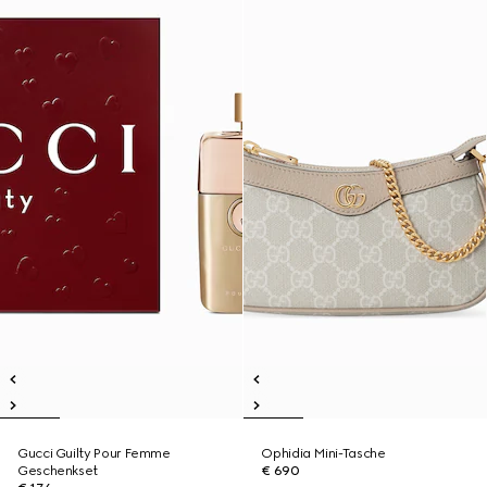
Gucci Guilty Pour Femme
Ophidia Mini-Tasche
Geschenkset
€ 690