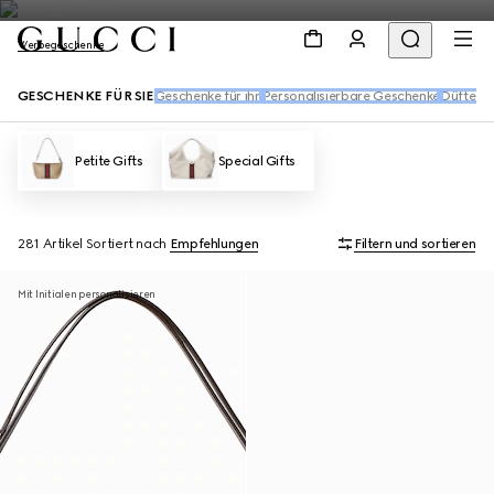
Werbegeschenke
GESCHENKE FÜR SIE
Geschenke für ihn
Personalisierbare Geschenke
Düfte u
Petite Gifts
Special Gifts
281 Artikel
Sortiert nach
Empfehlungen
Filtern und sortieren
Mit Initialen personalisieren