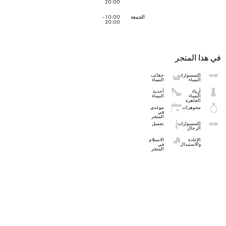
20:00
الجمعة
10:00 -
20:00
في هذا المتجر
إكسسوارات
حقائب
النساء
النساء
أزياء
أحذية
النساء
النساء
الجاهزة
مجوهرات
موعدي
في
المتجر
إكسسوارات
تجميل
الرجال
الإعادة
الاستلام
والاستبدال
في
المتجر