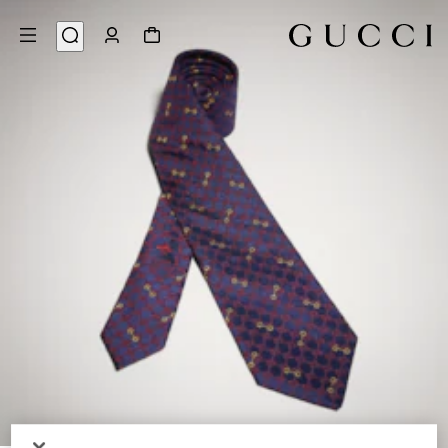
3
/
1