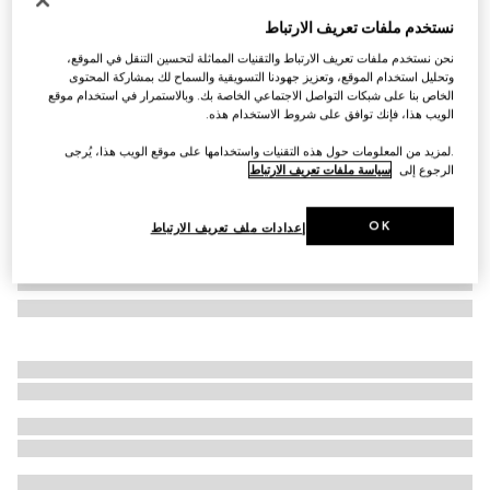
ربطة عنق من جاكارد الحرير بنقش GG
نستخدم ملفات تعريف الارتباط
AED 1,200
نحن نستخدم ملفات تعريف الارتباط والتقنيات المماثلة لتحسين التنقل في الموقع،
تنويعات
أزرق وأحمر
وتحليل استخدام الموقع، وتعزيز جهودنا التسويقية والسماح لك بمشاركة المحتوى
الخاص بنا على شبكات التواصل الاجتماعي الخاصة بك. وبالاستمرار في استخدام موقع
الويب هذا، فإنك توافق على شروط الاستخدام هذه.
.لمزيد من المعلومات حول هذه التقنيات واستخدامها على موقع الويب هذا، يُرجى
الرجوع إلى
سياسة ملفات تعريف الارتباط
OK
إعدادات ملف تعريف الارتباط