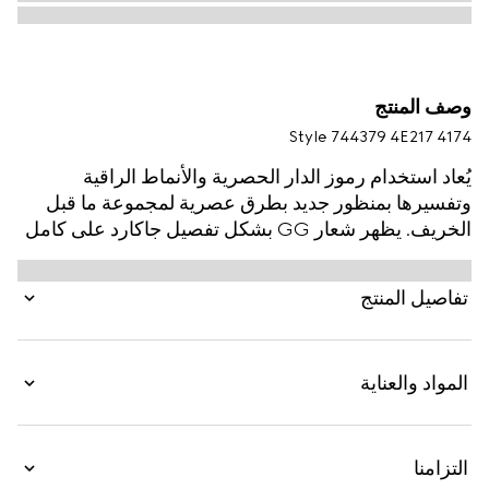
وصف المنتج
Style ‎744379 4E217 4174
يُعاد استخدام رموز الدار الحصرية والأنماط الراقية
وتفسيرها بمنظور جديد بطرق عصرية لمجموعة ما قبل
الخريف. يظهر شعار GG بشكل تفصيل جاكارد على كامل
ربطة العنق هذه المصنوعة من الحرير باللونين الأزرق
والأحمر. يغني تطريز لشعار Horsebit التصاميم على
تفاصيل المنتج
شكل تفصيل شعار إضافي.
المواد والعناية
التزامنا