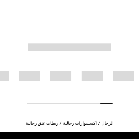
الرجال
اكسسوارات رجالية
ربطات عنق رجالية
Foote