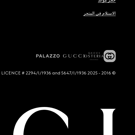
حجز موعد
الاستلام في المتجر
© 2016 - 2025 Guccio Gucci S.p.A. - All rights reserved. SIAE LICENCE # 2294/I/1936 and 5647/I/1936