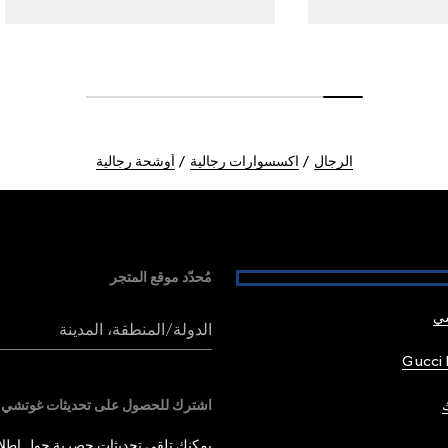
الرجال
اكسسوارات رجالية
أوشحة رجالية
مُحدّد موقع المتجر
شي
الدولة/المنطقة، المدينة
Gucci 
اشترك للحصول على تحديثات غوتشي
يمكنك تلقي تحديثات حصرية حول إطلاق 