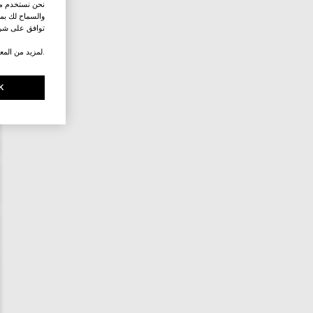
نحن نستخدم ملف
والسماح لك بمش
توافق على شرو
.لمزيد من المع
K