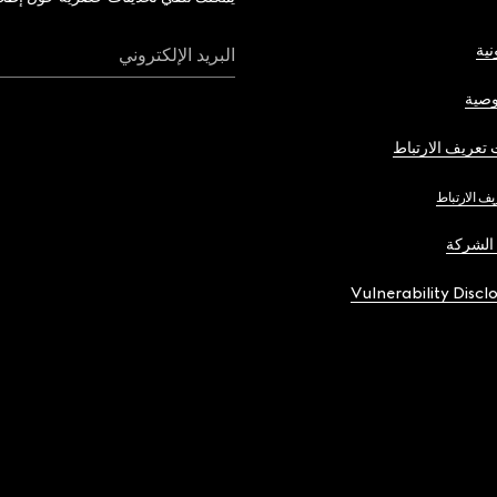
نية
البريد الإلكتروني
صية
تعريف الارتباط
يف الارتباط
الشركة
Vulnerability Discl