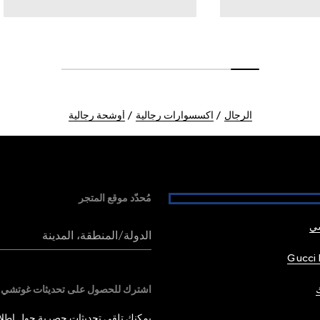
الرجال
اكسسوارات رجالية
أوشحة رجالية
مُحدّد موقع المتجر
شي
الدولة/المنطقة، المدينة
Gucci 
اشترك للحصول على تحديثات غوتشي
يمكنك تلقي تحديثات حصرية حول إطلاق 