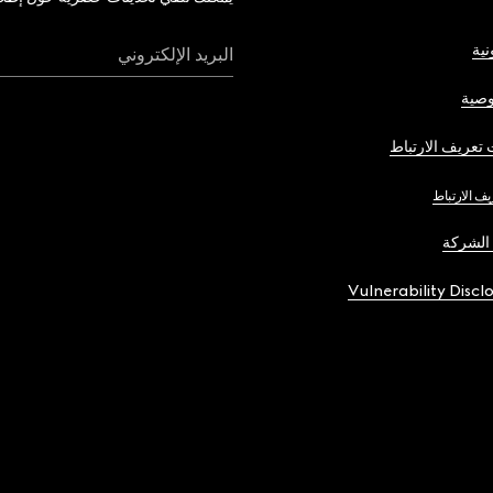
نية
البريد الإلكتروني
صية
تعريف الارتباط
يف الارتباط
الشركة
Vulnerability Discl