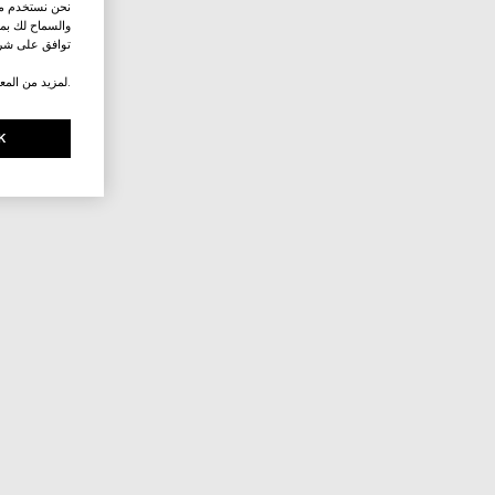
نحن نستخدم ملف
والسماح لك بمش
توافق على شرو
.لمزيد من المع
K