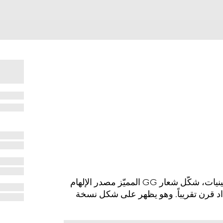
كجزء من رموز الدار التي قُدّمت للمرة الأولى في الثلاثينيات، شكّل شعار GG المميّز مصدر الإلهام
اد قرن تقريباً. وهو يظهر على شكل نسخة