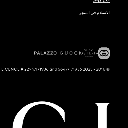
حجز موعد
الاستلام في المتجر
© 2016 - 2025 Guccio Gucci S.p.A. - All rights reserved. SIAE LICENCE # 2294/I/1936 and 5647/I/1936