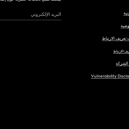
نية
البريد الإلكتروني
صية
تعريف الارتباط
يف الارتباط
الشركة
Vulnerability Discl