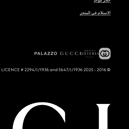
حجز موعد
الاستلام في المتجر
© 2016 - 2025 Guccio Gucci S.p.A. - All rights reserved. SIAE LICENCE # 2294/I/1936 and 5647/I/1936