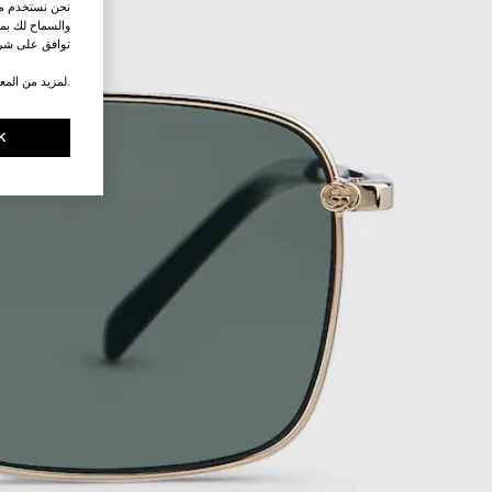
نحن نستخدم ملف
والسماح لك بمش
توافق على شرو
.لمزيد من المع
K